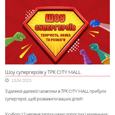
Шоу супергероїв у ТРК CITY MALL
13.06 2023
З далекої-далекої галактики в ТРК CITY MALL прибули
супергерої, щоб розважити ваших дітей!
У суботу 17 червня запрошуємо дорослих і маленьких